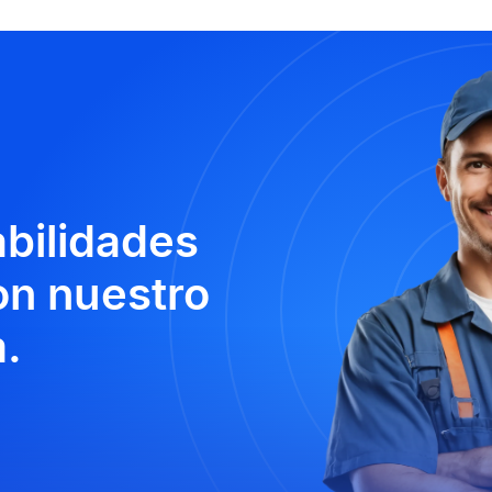
abilidades
n nuestro
.