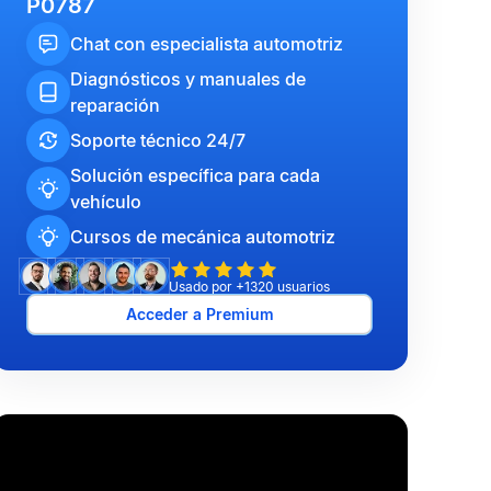
P0787
Chat con especialista automotriz
Diagnósticos y manuales de
reparación
Soporte técnico 24/7
Solución específica para cada
vehículo
Cursos de mecánica automotriz
Usado por +1320 usuarios
Acceder a Premium