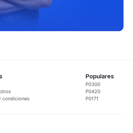
s
Populares
P0300
otros
P0420
y condiciones
P0171