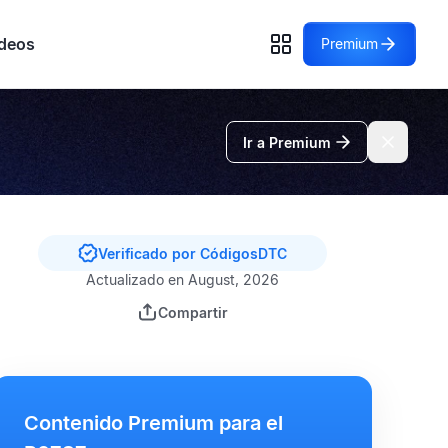
deos
Premium
Ir a Premium
Verificado por CódigosDTC
Actualizado en August, 2026
Compartir
Contenido Premium para el