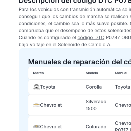
Descripción del código DTC P07
Para los vehículos con transmisión automática se 
conseguir que los cambios de marcha se realicen s
condiciones, el cambio sea lo más suave posible.
comprueba que el desempeño de estos solenoides
Cuando es configurado el
código DTC
P0787 OBDI
bajo voltaje en el Solenoide de Cambio A.
Manuales de reparación del c
Marca
Modelo
Manual
Toyota
Corolla
Toyota
Silverado
Chevrolet
Chevro
1500
Chevro
Chevrolet
Colorado
P0717,