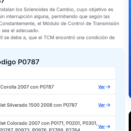
87
instalan los Solenoides de Cambio, cuyo objetivo es
in interrupción alguna, permitiendo que según las
 Constantemente, el
Módulo de Control de Transmisión
 sea el adecuado.
I
se debe a, que el
TCM
encontró una condición de
ódigo P0787
 Corolla 2007 con P0787
Ver
let Silverado 1500 2008 con P0787
Ver
let Colorado 2007 con P0171, P0201, P0301,
Ver
 P0787, P0973, P0976, P2769, P2764