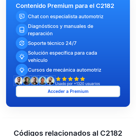
Contenido Premium para el C2182
Chat con especialista automotriz
Diagnósticos y manuales de
reparación
Soporte técnico 24/7
Solución específica para cada
vehículo
Cursos de mecánica automotriz
Usado por +1320 usuarios
Acceder a Premium
Códigos relacionados al C2182