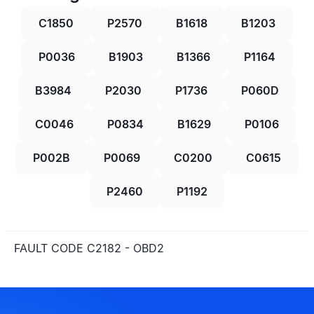
C1850
P2570
B1618
B1203
P0036
B1903
B1366
P1164
B3984
P2030
P1736
P060D
C0046
P0834
B1629
P0106
P002B
P0069
C0200
C0615
P2460
P1192
FAULT CODE C2182 - OBD2