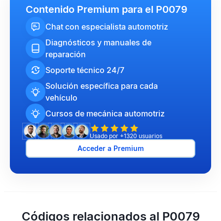
Contenido Premium para el P0079
Chat con especialista automotriz
Diagnósticos y manuales de
reparación
Soporte técnico 24/7
Solución específica para cada
vehículo
Cursos de mecánica automotriz
Usado por +1320 usuarios
Acceder a Premium
Códigos relacionados al P0079