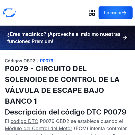
Premium
¿Eres mecánico? ¡Aprovecha al máximo nuestras
funciones Premium!
Códigos OBD2
P0079
P0079 - CIRCUITO DEL
SOLENOIDE DE CONTROL DE LA
VÁLVULA DE ESCAPE BAJO
BANCO 1
Descripción del código DTC P0079
El
código DTC
P0079 OBD2
se establece cuando el
Módulo del Control del Motor
(ECM) intenta controlar