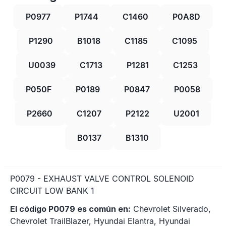
P0977
P1744
C1460
P0A8D
P1290
B1018
C1185
C1095
U0039
C1713
P1281
C1253
P050F
P0189
P0847
P0058
P2660
C1207
P2122
U2001
B0137
B1310
P0079 - EXHAUST VALVE CONTROL SOLENOID
CIRCUIT LOW BANK 1
El código P0079 es común en:
Chevrolet Silverado,
Chevrolet TrailBlazer, Hyundai Elantra, Hyundai