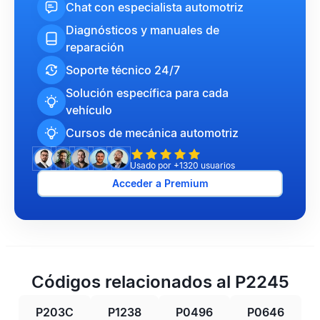
Chat con especialista automotriz
Diagnósticos y manuales de
reparación
Soporte técnico 24/7
Solución específica para cada
vehículo
Cursos de mecánica automotriz
Usado por +1320 usuarios
Acceder a Premium
Códigos relacionados al P2245
P203C
P1238
P0496
P0646