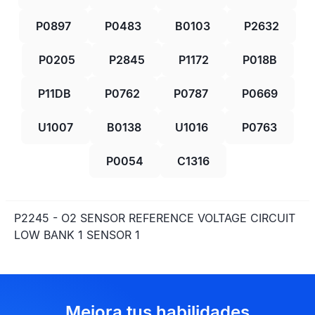
P0897
P0483
B0103
P2632
P0205
P2845
P1172
P018B
P11DB
P0762
P0787
P0669
U1007
B0138
U1016
P0763
P0054
C1316
P2245 - O2 SENSOR REFERENCE VOLTAGE CIRCUIT
LOW BANK 1 SENSOR 1
Mejora tus habilidades