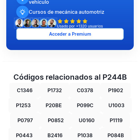
vehículo
Cursos de mecánica automotriz
Usado por +1320 usuarios
Acceder a Premium
Códigos relacionados al P244B
C1346
P1732
C0378
P1902
P1253
P20BE
P099C
U1003
P0797
P0852
U0160
P1119
P0443
B2416
P1038
P084B