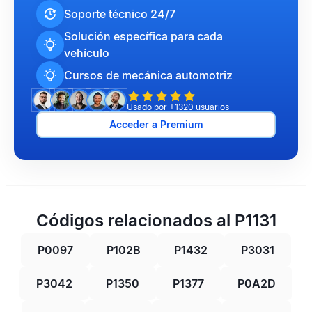
Soporte técnico 24/7
Solución específica para cada
vehículo
Cursos de mecánica automotriz
Usado por +1320 usuarios
Acceder a Premium
Códigos relacionados al P1131
P0097
P102B
P1432
P3031
P3042
P1350
P1377
P0A2D