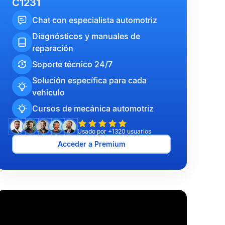
C1231
Chat con especialista automotriz
Diagnósticos y manuales de
reparación
Soporte técnico 24/7
Solución específica para cada
vehículo
Cursos de mecánica automotriz
Usado por +1320 usuarios
Acceder a Premium