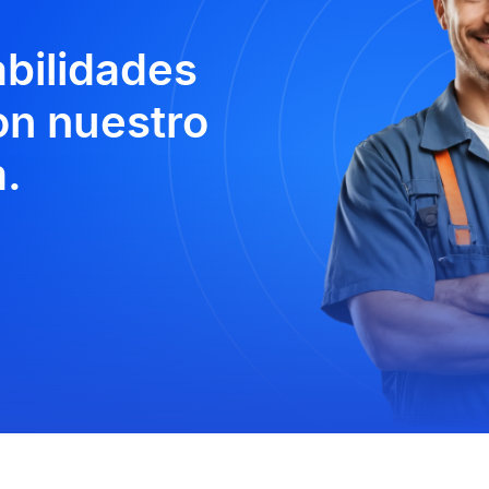
abilidades
n nuestro
.