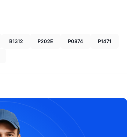
B1312
P202E
P0874
P1471