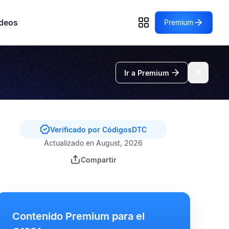
deos
Premium
Ir a Premium
Verificado por CódigosDTC
Actualizado en August, 2026
Compartir
Contenido Premium para el