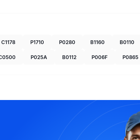
C1178
P1710
P0280
B1160
B0110
C0500
P025A
B0112
P006F
P0865