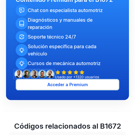
Chat con especialista automotriz
Diagnósticos y manuales de
reparación
Soporte técnico 24/7
Solución específica para cada
vehículo
Cursos de mecánica automotriz
Usado por +1320 usuarios
Acceder a Premium
Códigos relacionados al B1672