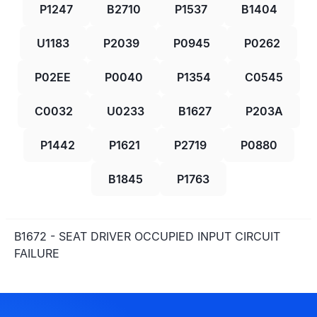
P1247
B2710
P1537
B1404
U1183
P2039
P0945
P0262
P02EE
P0040
P1354
C0545
C0032
U0233
B1627
P203A
P1442
P1621
P2719
P0880
B1845
P1763
B1672 - SEAT DRIVER OCCUPIED INPUT CIRCUIT
FAILURE