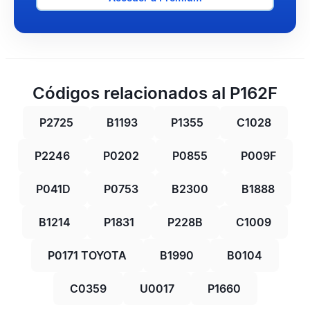
Códigos relacionados al P162F
P2725
B1193
P1355
C1028
P2246
P0202
P0855
P009F
P041D
P0753
B2300
B1888
B1214
P1831
P228B
C1009
P0171 TOYOTA
B1990
B0104
C0359
U0017
P1660