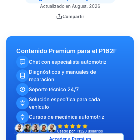
Actualizado en August, 2026
Compartir
Contenido Premium para el P162F
Chat con especialista automotriz
Diagnósticos y manuales de
reparación
Soporte técnico 24/7
Solución específica para cada
vehículo
Cursos de mecánica automotriz
Usado por +1320 usuarios
Acceder a Premium