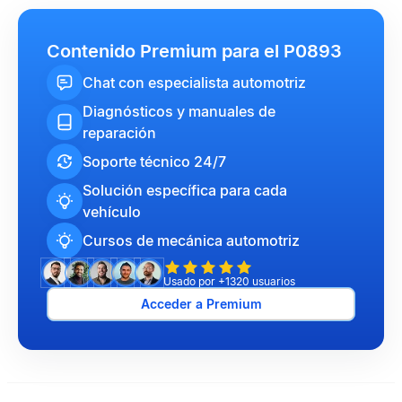
Contenido Premium para el P0893
Chat con especialista automotriz
Diagnósticos y manuales de
reparación
Soporte técnico 24/7
Solución específica para cada
vehículo
Cursos de mecánica automotriz
Usado por +1320 usuarios
Acceder a Premium