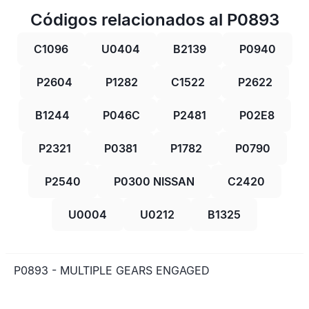
Códigos relacionados al P0893
C1096
U0404
B2139
P0940
P2604
P1282
C1522
P2622
B1244
P046C
P2481
P02E8
P2321
P0381
P1782
P0790
P2540
P0300 NISSAN
C2420
U0004
U0212
B1325
P0893 - MULTIPLE GEARS ENGAGED