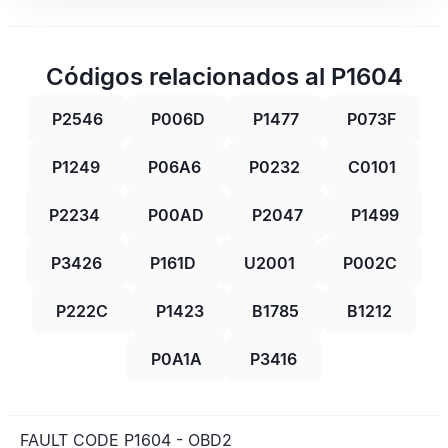
Códigos relacionados al P1604
P2546
P006D
P1477
P073F
P1249
P06A6
P0232
C0101
P2234
P00AD
P2047
P1499
P3426
P161D
U2001
P002C
P222C
P1423
B1785
B1212
P0A1A
P3416
FAULT CODE P1604 - OBD2