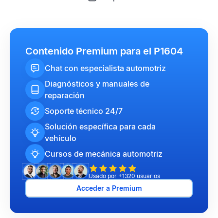
Contenido Premium para el P1604
Chat con especialista automotriz
Diagnósticos y manuales de
reparación
Soporte técnico 24/7
Solución específica para cada
vehículo
Cursos de mecánica automotriz
Usado por +1320 usuarios
Acceder a Premium