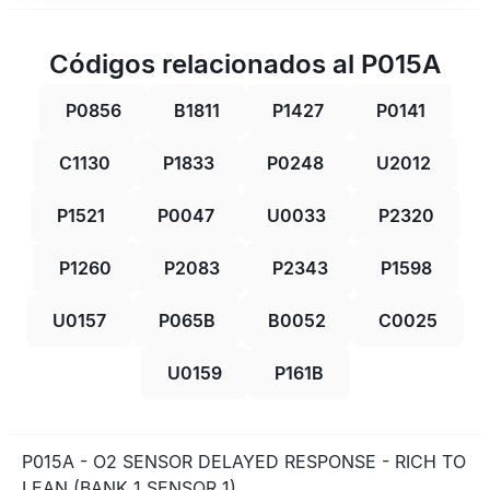
Códigos relacionados al P015A
P0856
B1811
P1427
P0141
C1130
P1833
P0248
U2012
P1521
P0047
U0033
P2320
P1260
P2083
P2343
P1598
U0157
P065B
B0052
C0025
U0159
P161B
P015A - O2 SENSOR DELAYED RESPONSE - RICH TO
LEAN (BANK 1 SENSOR 1)