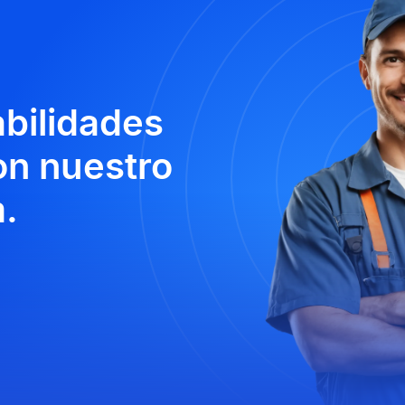
abilidades
n nuestro
.