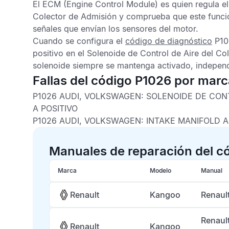
El
ECM
(Engine Control Module) es quien regula e
Colector de Admisión y comprueba que este func
señales que envían los sensores del motor.
Cuando se configura el
código de diagnóstico
P10
positivo en el Solenoide de Control de Aire del Co
solenoide siempre se mantenga activado, independ
Fallas del código P1026 por mar
P1026 AUDI, VOLKSWAGEN:
SOLENOIDE DE CONT
A POSITIVO
P1026 AUDI, VOLKSWAGEN:
INTAKE MANIFOLD A
Manuales de reparación del c
Marca
Modelo
Manual
Renault
Kangoo
Renaul
Renaul
Renault
Kangoo