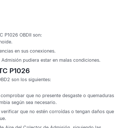
C P1026 OBDII
son:
noide.
iencias en sus conexiones.
e Admisión pudiera estar en malas condiciones.
DTC P1026
 OBD2
son los siguientes:
 de comprobar que no presente desgaste o quemaduras
mbia según sea necesario.
e verificar que no estén corroídas o tengan daños que
ue.
 de Aire del Colector de Admisión, siguiendo las