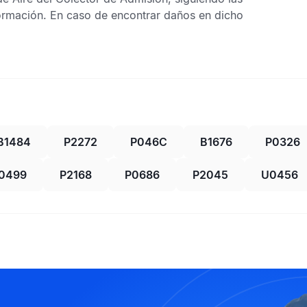
ormación. En caso de encontrar daños en dicho
B1484
P2272
P046C
B1676
P0326
0499
P2168
P0686
P2045
U0456