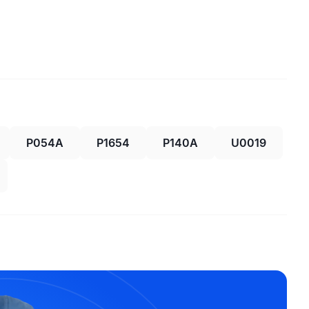
P054A
P1654
P140A
U0019