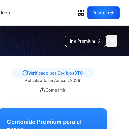
deos
Premium
Ir a Premium
Verificado por CódigosDTC
Actualizado en August, 2026
Compartir
Contenido Premium para el