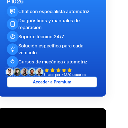
P1026
Chat con especialista automotriz
Diagnósticos y manuales de
reparación
Soporte técnico 24/7
Solución específica para cada
vehículo
Cursos de mecánica automotriz
Usado por +1320 usuarios
Acceder a Premium