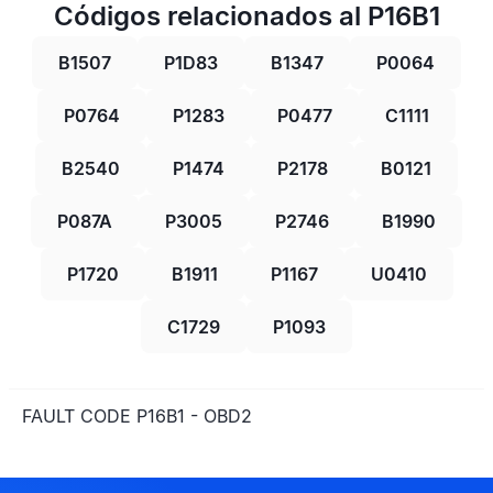
Códigos relacionados al P16B1
B1507
P1D83
B1347
P0064
P0764
P1283
P0477
C1111
B2540
P1474
P2178
B0121
P087A
P3005
P2746
B1990
P1720
B1911
P1167
U0410
C1729
P1093
FAULT CODE P16B1 - OBD2