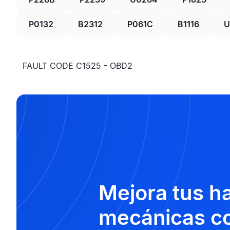
P0132
B2312
P061C
B1116
U
FAULT CODE C1525 - OBD2
Mejora tus h
mecánicas co