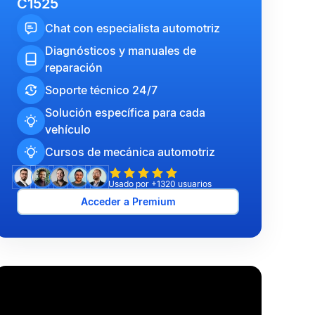
C1525
Chat con especialista automotriz
Diagnósticos y manuales de
reparación
Soporte técnico 24/7
Solución específica para cada
vehículo
Cursos de mecánica automotriz
Usado por +1320 usuarios
Acceder a Premium