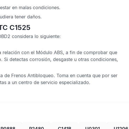
estar en malas condiciones.
udiera tener daños.
DTC C1525
 OBD2
considera lo siguiente:
 relación con el
Módulo ABS
, a fin de comprobar que
o. Si detectas corrosión, desgaste u otras condiciones,
a de Frenos Antibloqueo
. Toma en cuenta que por ser
as a un centro de servicio especializado.
P0888
P2480
C141B
U0301
U1206