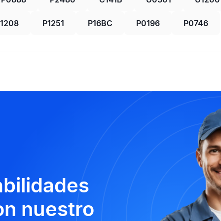
1208
P1251
P16BC
P0196
P0746
abilidades
n nuestro