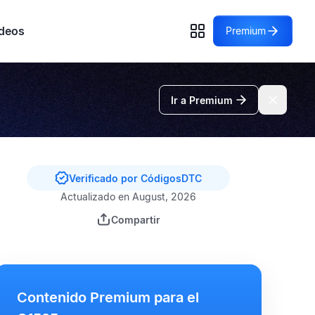
deos
Premium
Ir a Premium
Verificado por CódigosDTC
Actualizado en August, 2026
Compartir
Contenido Premium para el