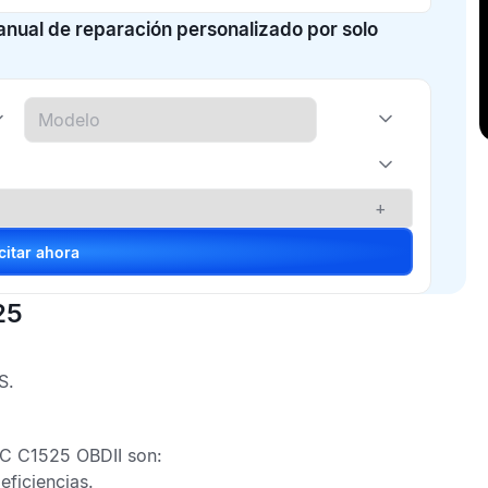
manual de reparación personalizado por solo
+
Solicitar ahora
25
S
.
C C1525 OBDII
son:
eficiencias.