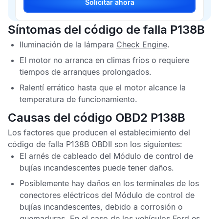
Solicitar ahora
Síntomas del código de falla P138B
Iluminación de la lámpara
C
heck Engin
e
.
El motor no arranca en climas fríos o requiere
tiempos de arranques prolongados.
Ralentí errático hasta que el motor alcance la
temperatura de funcionamiento.
Causas del código OBD2 P138B
Los factores que producen el establecimiento del
código de falla P138B OBDII
son los siguientes:
El arnés de cableado del
Módulo de control de
bujías incandescentes
puede tener daños.
Posiblemente hay daños en los terminales de los
conectores eléctricos del
Módulo de control de
bujías incandescentes,
debido a corrosión o
quemaduras. En el caso de los vehículos Ford es