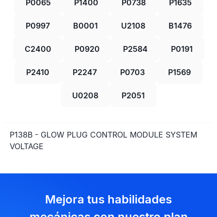
P0065
P1400
P0738
P1635
P0997
B0001
U2108
B1476
C2400
P0920
P2584
P0191
P2410
P2247
P0703
P1569
U0208
P2051
P138B - GLOW PLUG CONTROL MODULE SYSTEM
VOLTAGE
Mejora tus habilidades
mecánicas con nuestro plan