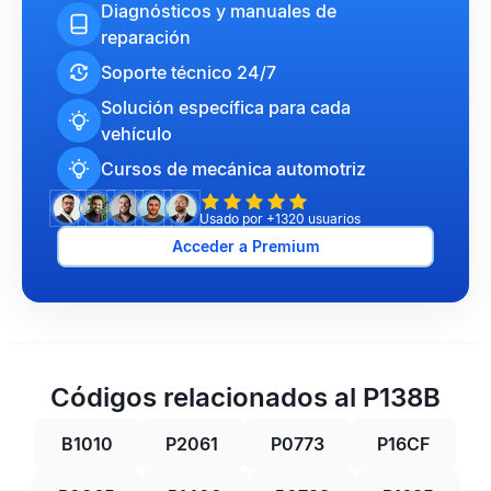
Diagnósticos y manuales de
reparación
Soporte técnico 24/7
Solución específica para cada
vehículo
Cursos de mecánica automotriz
Usado por +1320 usuarios
Acceder a Premium
Códigos relacionados al P138B
B1010
P2061
P0773
P16CF