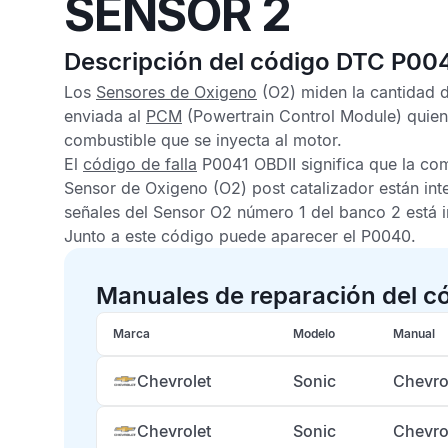
SENSOR 2
Descripción del código DTC P00
Los
Sensores de Oxigeno
(O2) miden la cantidad 
enviada al
PCM
(Powertrain Control Module) quien l
combustible que se inyecta al motor.
El
código de falla
P0041 OBDII
significa que la co
Sensor de Oxigeno
(O2) post catalizador están int
señales del
Sensor O2
número 1 del banco 2 está i
Junto a este código puede aparecer el
P0040
.
Manuales de reparación del c
Marca
Modelo
Manual
Chevrolet
Sonic
Chevro
Chevrolet
Sonic
Chevro