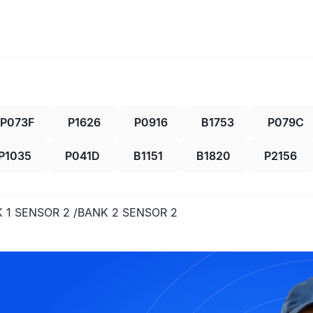
P073F
P1626
P0916
B1753
P079C
P1035
P041D
B1151
B1820
P2156
 1 SENSOR 2 /BANK 2 SENSOR 2