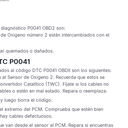
 diagnóstico P0041 OBD2
son:
 de Oxigeno
número 2 están intercambiados con el
tar quemados o dañados.
DTC P0041
nados al
código DTC P0041 OBDII
son los siguientes:
n al
Sensor de Oxigeno
2. Recuerda que estos se
onvertidor Catalítico
(TWC). Fíjate si los cables no
ables o estén en mal estado. Repara o reemplaza.
y luego borra el código.
 el extremo del
PCM
. Comprueba que estén bien
 hay cables defectuosos.
ue van desde el sensor al
PCM
. Repara si encuentras