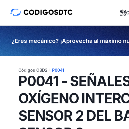
C
¿Eres mecánico? ¡Aprovecha al máximo nu
Códigos OBD2
P0041
P0041 - SEÑALE
OXÍGENO INTER
SENSOR 2 DEL B