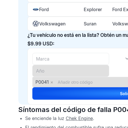
Ford
Explorer
Ford E
Volkswagen
Suran
Volksw
¿Tu vehículo no está en la lista? Obtén un 
$9.99 USD:
P0041
×
Síntomas del código de falla P00
Se enciende la luz
Chek Engine
.
El rendimiento del combustible sufre una reduc