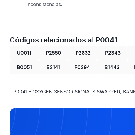
inconsistencias.
Códigos relacionados al P0041
U0011
P2550
P2832
P2343
B0051
B2141
P0294
B1443
P0041 - OXYGEN SENSOR SIGNALS SWAPPED, BANK