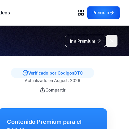
deos
Premium
Ir a Premium
Verificado por CódigosDTC
Actualizado en August, 2026
Compartir
Contenido Premium para el