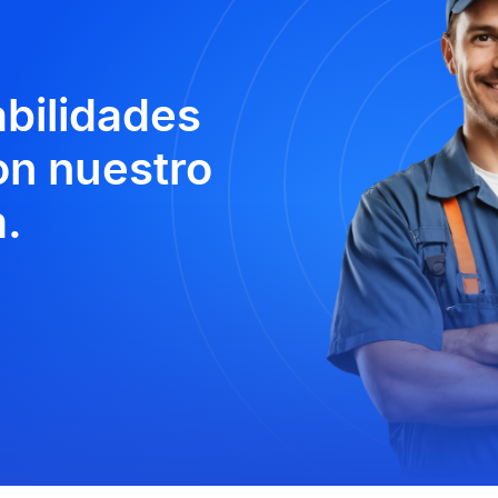
abilidades
n nuestro
.