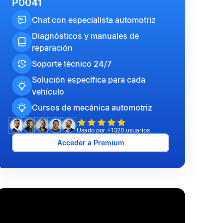
P0041
Chat con especialista automotriz
Diagnósticos y manuales de
reparación
Soporte técnico 24/7
Solución específica para cada
vehículo
Cursos de mecánica automotriz
Usado por +1320 usuarios
Acceder a Premium