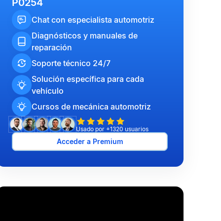
P0254
Chat con especialista automotriz
Diagnósticos y manuales de
reparación
Soporte técnico 24/7
Solución específica para cada
vehículo
Cursos de mecánica automotriz
Usado por +1320 usuarios
Acceder a Premium