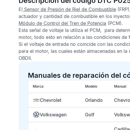
Descripción del código DTC P02
El
Sensor de Presión de Riel de Combustible
(FRP),
actuador y cantidad de combustible en los inyectore
Módulo de Control del Tren de Potencia
(PCM).
Esta señal de voltaje la utiliza el
PCM
, para determ
motor, todo esto en relación a las condiciones de
Si el voltaje de entrada no coincide con las cond
para el motor, las cuales están almacenadas en l
OBDII
.
Manuales de reparación del c
Marca
Modelo
Manual
Chevrolet
Orlando
Chevro
Volkswagen
Golf
Volksw
Cadill