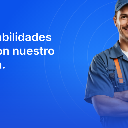
abilidades
n nuestro
.