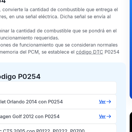
54
 convierte la cantidad de combustible que entrega el
s, en una señal eléctrica. Dicha señal se envía al
inar la cantidad de combustible que se pondrá en el
 funcionamiento requeridas.
iciones de funcionamiento que se consideran normales
a memoria del
PCM
, se establece el
código DTC
P0254
ódigo P0254
let Orlando 2014 con P0254
Ver
agen Golf 2012 con P0254
Ver
ac CTS 2005 con P0122, P0222, P0700,