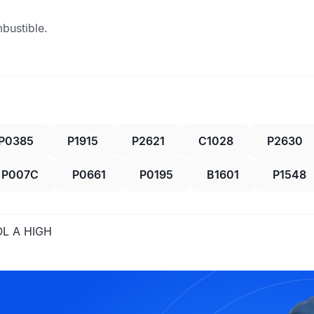
bustible
.
P0385
P1915
P2621
C1028
P2630
P007C
P0661
P0195
B1601
P1548
L A HIGH