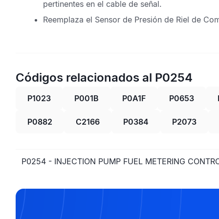
pertinentes en el cable de señal.
Reemplaza el
Sensor de Presión de Riel de Com
Códigos relacionados al P0254
P1023
P001B
P0A1F
P0653
P0882
C2166
P0384
P2073
P0254 - INJECTION PUMP FUEL METERING CONTRO