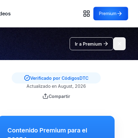
deos
Premium
Ir a Premium
Verificado por CódigosDTC
Actualizado en August, 2026
Compartir
Contenido Premium para el