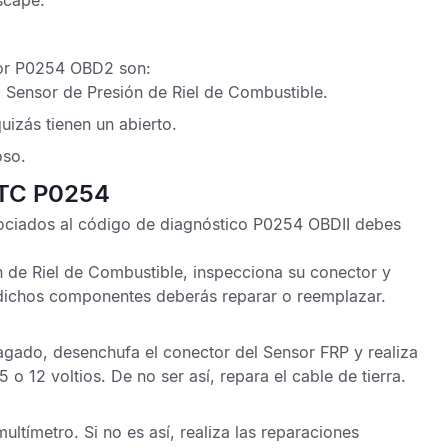
scape.
ror P0254 OBD2
son:
l
Sensor de Presión de Riel de Combustible
.
uizás tienen un abierto.
oso.
DTC P0254
sociados al
código de diagnóstico P0254 OBDII
debes
n de Riel de Combustible
, inspecciona su conector y
 dichos componentes deberás reparar o reemplazar.
pagado, desenchufa el conector del
Sensor FRP
y realiza
 o 12 voltios. De no ser así, repara el cable de tierra.
ultímetro. Si no es así, realiza las reparaciones