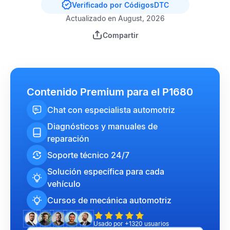
Verificado por CódigosDTC
Actualizado en August, 2026
Compartir
Contenido Premium para el P1680
Chat con especialista automotriz
Diagnósticos y manuales de
reparación
Soporte técnico 24/7
Solución específica para cada
vehículo
Cursos de mecánica automotriz
Usado por +1320 usuarios