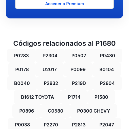
Acceder a Premium
Códigos relacionados al P1680
P0283
P2304
P0507
P0430
P0178
U2017
P0099
B0104
B0040
P2832
P219D
P2804
B1612 TOYOTA
P1714
P1580
P0896
C0580
P0300 CHEVY
P0038
P2270
P2813
P2047