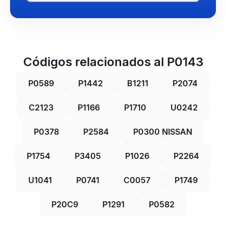
Códigos relacionados al P0143
P0589
P1442
B1211
P2074
C2123
P1166
P1710
U0242
P0378
P2584
P0300 NISSAN
P1754
P3405
P1026
P2264
U1041
P0741
C0057
P1749
P20C9
P1291
P0582