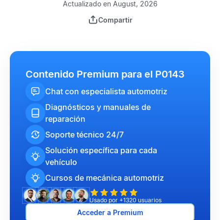
Actualizado en August, 2026
Compartir
Contenido Premium para el P0143
Chat con especialista automotriz
Diagnósticos y manuales de
reparación
Soporte técnico 24/7
Solución específica para cada
vehículo
Cursos de mecánica automotriz
Usado por +1320 usuarios
Acceder a Premium