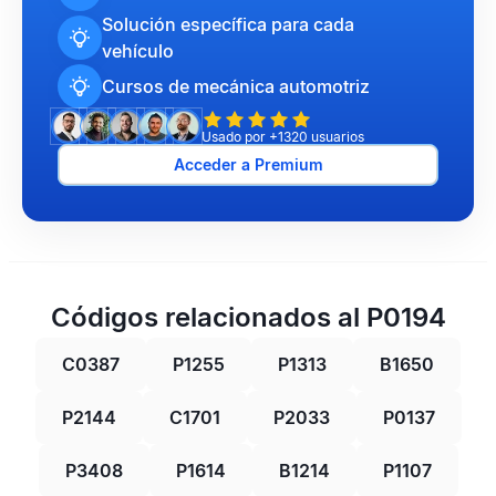
Solución específica para cada
vehículo
Cursos de mecánica automotriz
Usado por +1320 usuarios
Acceder a Premium
Códigos relacionados al P0194
C0387
P1255
P1313
B1650
P2144
C1701
P2033
P0137
P3408
P1614
B1214
P1107