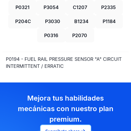
P0321
P3054
C1207
P2335
P204C
P3030
B1234
P1184
P0316
P2070
P0194 - FUEL RAIL PRESSURE SENSOR "A" CIRCUIT
INTERMITTENT / ERRATIC
Mejora tus habilidades
mecánicas con nuestro plan
premium.