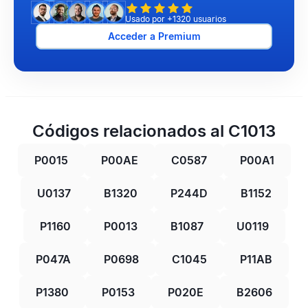
Usado por +1320 usuarios
Acceder a Premium
Códigos relacionados al C1013
P0015
P00AE
C0587
P00A1
U0137
B1320
P244D
B1152
P1160
P0013
B1087
U0119
P047A
P0698
C1045
P11AB
P1380
P0153
P020E
B2606