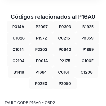
Códigos relacionados al P16A0
P014A
P2097
P0393
B1925
U1026
P1572
C0215
P0359
C1014
P2303
P0640
P1899
C2104
P001A
P2175
C100E
B1418
P1684
C0161
C1208
P02E0
P2050
FAULT CODE P16A0 - OBD2