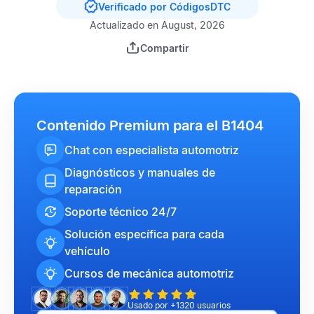
Verificado por CódigosDTC
Actualizado en August, 2026
Compartir
Contenido Premium para el B1404
Chat con especialista automotriz
Diagnósticos y manuales de
reparación
Soporte técnico 24/7
Solución específica para cada
vehículo
Cursos de mecánica automotriz
Usado por +1320 usuarios