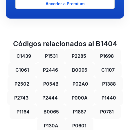
Acceder a Premium
Códigos relacionados al B1404
C1439
P1531
P2285
P1698
C1061
P2446
B0095
C1107
P2502
P054B
P02A0
P1388
P2743
P2444
P000A
P1440
P1164
B0065
P1887
P0781
P130A
P0601