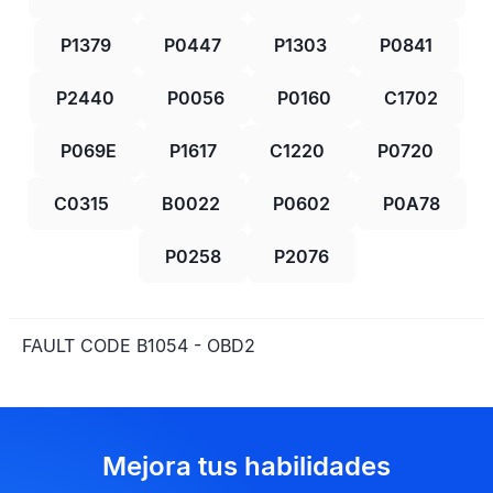
P1379
P0447
P1303
P0841
P2440
P0056
P0160
C1702
P069E
P1617
C1220
P0720
C0315
B0022
P0602
P0A78
P0258
P2076
FAULT CODE B1054 - OBD2
Mejora tus habilidades