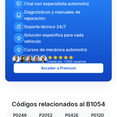
Chat con especialista automotriz
Diagnósticos y manuales de
reparación
Soporte técnico 24/7
Solución específica para cada
vehículo
Cursos de mecánica automotriz
Usado por +1320 usuarios
Acceder a Premium
Códigos relacionados al B1054
P0246
P2052
P042E
P012D