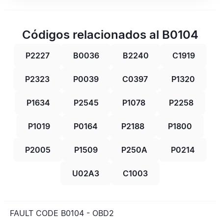
Códigos relacionados al B0104
P2227
B0036
B2240
C1919
P2323
P0039
C0397
P1320
P1634
P2545
P1078
P2258
P1019
P0164
P2188
P1800
P2005
P1509
P250A
P0214
U02A3
C1003
FAULT CODE B0104 - OBD2