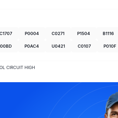
C1707
P0004
C0271
P1504
B1116
P00BD
P0AC4
U0421
C0107
P010F
OL CIRCUIT HIGH