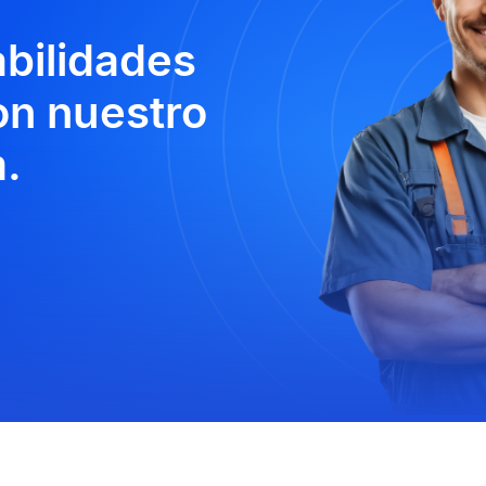
abilidades
n nuestro
.