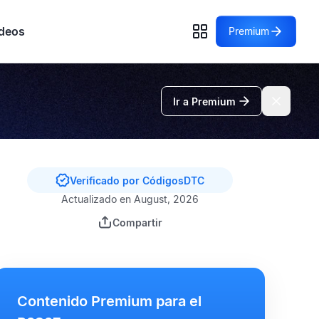
deos
Premium
Ir a Premium
Verificado por CódigosDTC
Actualizado en August, 2026
Compartir
Contenido Premium para el