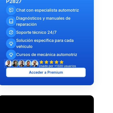
P2827
Chat con especialista automotriz
Diagnósticos y manuales de
reparación
Soporte técnico 24/7
Solución específica para cada
vehículo
Cursos de mecánica automotriz
Usado por +1320 usuarios
Acceder a Premium