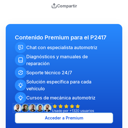
Compartir
Contenido Premium para el P2417
Chat con especialista automotriz
Diagnósticos y manuales de
reparación
Soporte técnico 24/7
Solución específica para cada
vehículo
Cursos de mecánica automotriz
Usado por +1320 usuarios
Acceder a Premium