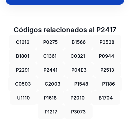
Códigos relacionados al P2417
C1616
P0275
B1566
P0538
B1801
C1361
C0321
P0944
P2291
P2441
P04E3
P2513
C0503
C2003
P1548
P1186
U1110
P1618
P2010
B1704
P1217
P3073