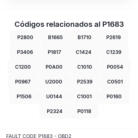
Códigos relacionados al P1683
P2800
B1665
B1710
P2619
P3406
P1817
C1424
C1239
C1200
P0A00
C1010
P0054
P0967
U2000
P2539
C0501
P1506
U0144
C1001
P0160
P2324
P0118
FAULT CODE P1683 - OBD2