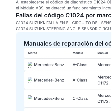
Al establecerse el
código de diagnóstico
C1024 O
el
Módulo ABS
, se detectó un funcionamiento inco
Fallas del código C1024 por mar
C1024 SUZUKI:
FALLA EN EL CIRCUITO DEL SE
C1024 SUZUKI:
STEERING ANGLE SENSOR CIRCUI
Manuales de reparación del c
Marca
Modelo
Manual
Mercedes-Benz
A-Class
Merced
Merced
Mercedes-Benz
A-Class
C1172,
Merced
Mercedes-Benz
C-Class
C1172,