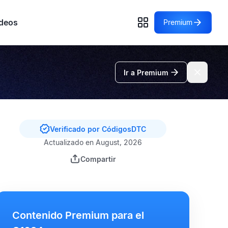
deos
Premium
Ir a Premium
Verificado por CódigosDTC
Actualizado en August, 2026
Compartir
Contenido Premium para el