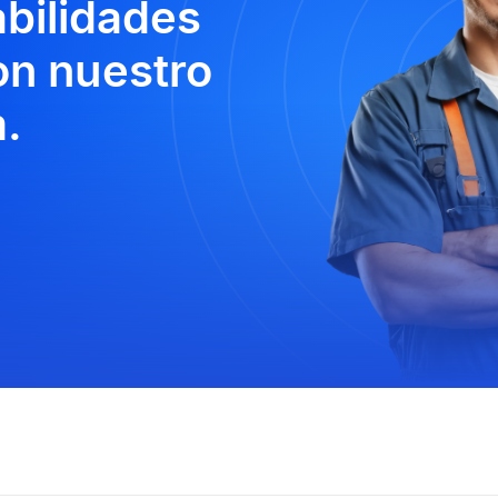
abilidades
n nuestro
.