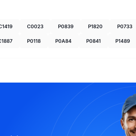
C1419
C0023
P0839
P1820
P0733
C1887
P0118
P0A84
P0841
P1489