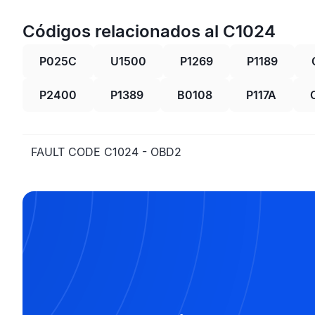
Códigos relacionados al C1024
P025C
U1500
P1269
P1189
P2400
P1389
B0108
P117A
FAULT CODE C1024 - OBD2