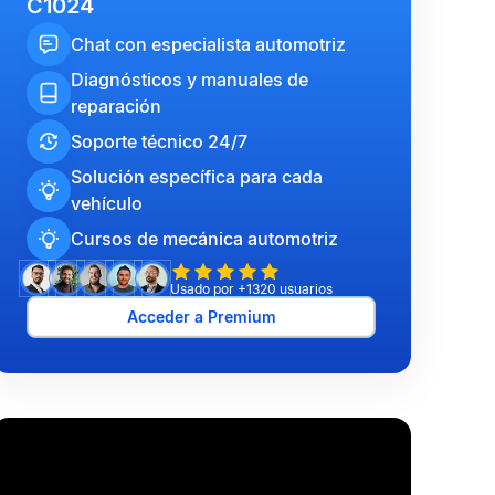
C1024
Chat con especialista automotriz
Diagnósticos y manuales de
reparación
Soporte técnico 24/7
Solución específica para cada
vehículo
Cursos de mecánica automotriz
Usado por +1320 usuarios
Acceder a Premium