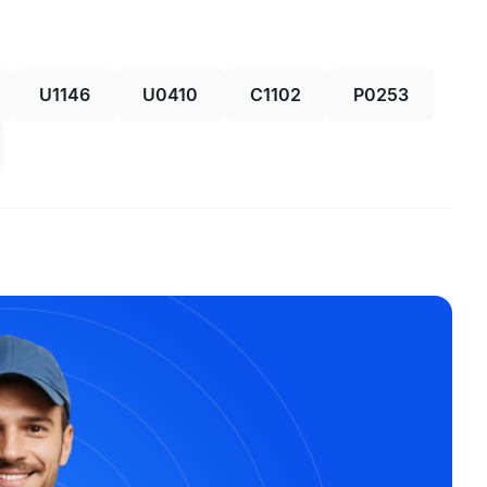
U1146
U0410
C1102
P0253