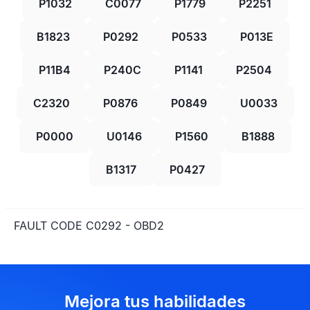
P1032
C0077
P1779
P2251
B1823
P0292
P0533
P013E
P11B4
P240C
P1141
P2504
C2320
P0876
P0849
U0033
P0000
U0146
P1560
B1888
B1317
P0427
FAULT CODE C0292 - OBD2
Mejora tus habilidades