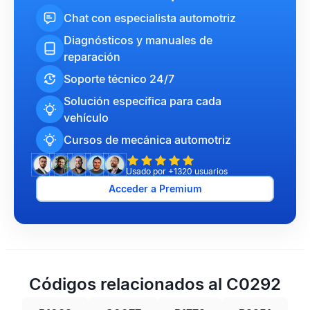
Chat con especialista automotriz
Diagnósticos y manuales de
reparación
Soporte técnico 24/7
Solución específica para cada
vehículo
Cursos de mecánica automotriz
Usado por +1320 usuarios
Acceder a Premium
Códigos relacionados al C0292