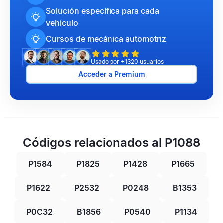
Solución específica para cada
vehículo
Cursos de mecánica automotriz
Usado por +1320 usuarios
Acceder a Premium
Códigos relacionados al P1088
P1584
P1825
P1428
P1665
P1622
P2532
P0248
B1353
P0C32
B1856
P0540
P1134