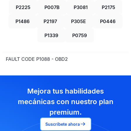
P2225
P007B
P3081
P2175
P1486
P2197
P305E
P0446
P1339
P0759
FAULT CODE P1088 - OBD2
Mejora tus habilidades
mecánicas con nuestro plan
premium.
Suscríbete ahora