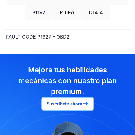
P1197
P16EA
C1414
FAULT CODE P1927 - OBD2
Mejora tus habilidades
mecánicas con nuestro plan
premium.
Suscríbete ahora