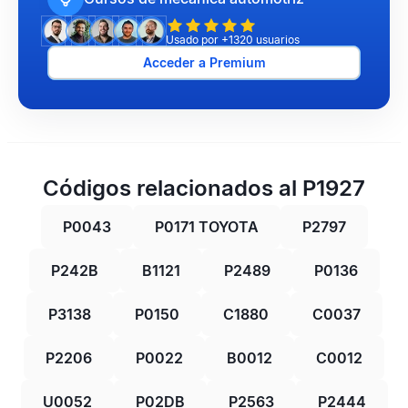
Usado por +1320 usuarios
Acceder a Premium
Códigos relacionados al P1927
P0043
P0171 TOYOTA
P2797
P242B
B1121
P2489
P0136
P3138
P0150
C1880
C0037
P2206
P0022
B0012
C0012
U0052
P02DB
P2563
P2444