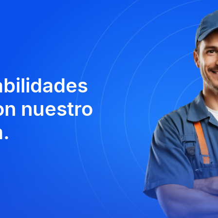
abilidades
n nuestro
.