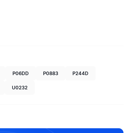
P06DD
P0883
P244D
U0232