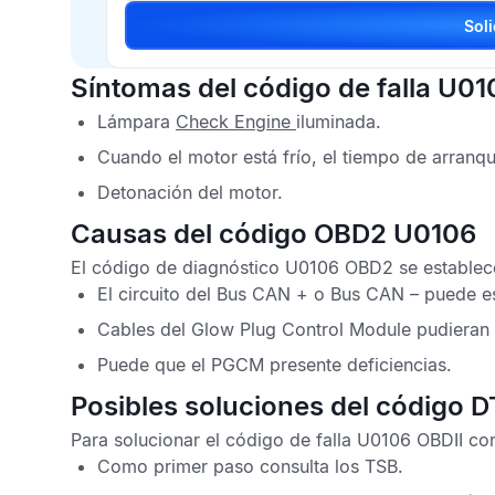
Síntomas del código de falla U01
Lámpara
Check Engine
iluminada.
Cuando el motor está frío, el tiempo de arranq
Detonación del motor.
Causas del código OBD2 U0106
El
código de diagnóstico U0106 OBD2
se establece
El circuito del
Bus CAN
+ o
Bus CAN
– puede es
Cables del
Glow Plug Control Module
pudieran 
Puede que el
PGCM
presente deficiencias.
Posibles soluciones del código 
Para solucionar el
código de falla U0106 OBDII
con
Como primer paso consulta los
TSB
.