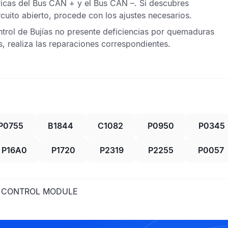
ricas del
Bus CAN
+ y el
Bus CAN
–. Si descubres
cuito abierto, procede con los ajustes necesarios.
rol de Bujías
no presente deficiencias por quemaduras
s, realiza las reparaciones correspondientes.
P0755
B1844
C1082
P0950
P0345
P16A0
P1720
P2319
P2255
P0057
G CONTROL MODULE