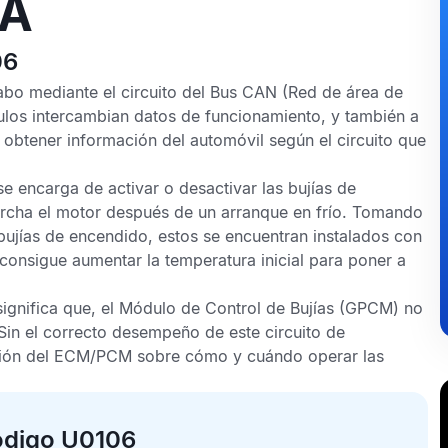
IA
06
abo mediante el circuito del
Bus CAN
(Red de área de
ulos intercambian datos de funcionamiento, y también a
 obtener información del automóvil según el circuito que
 encarga de activar o desactivar las bujías de
archa el motor después de un arranque en frío. Tomando
bujías de encendido, estos se encuentran instalados con
consigue aumentar la temperatura inicial para poner a
ignifica que, el
Módulo de Control de Bujías
(GPCM) no
in el correcto desempeño de este circuito de
ión del
ECM
/
PCM
sobre cómo y cuándo operar las
ódigo U0106