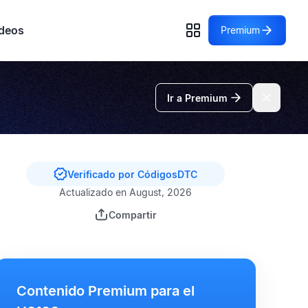
deos
Premium
Ir a Premium
Verificado por CódigosDTC
Actualizado en August, 2026
Compartir
Contenido Premium para el