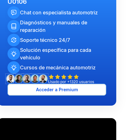
U0106
Chat con especialista automotriz
Diagnósticos y manuales de
reparación
Soporte técnico 24/7
Solución específica para cada
vehículo
Cursos de mecánica automotriz
Usado por +1320 usuarios
Acceder a Premium