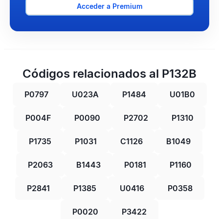
Acceder a Premium
Códigos relacionados al P132B
P0797
U023A
P1484
U01B0
P004F
P0090
P2702
P1310
P1735
P1031
C1126
B1049
P2063
B1443
P0181
P1160
P2841
P1385
U0416
P0358
P0020
P3422