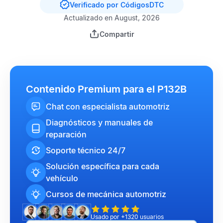
Verificado por CódigosDTC
Actualizado en August, 2026
Compartir
Contenido Premium para el P132B
Chat con especialista automotriz
Diagnósticos y manuales de
reparación
Soporte técnico 24/7
Solución específica para cada
vehículo
Cursos de mecánica automotriz
Usado por +1320 usuarios