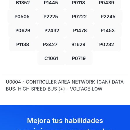
B1352
P1445
P0118
P0439
P0505
P2225
P0222
P2245
P062B
P2432
P1478
P1453
P1138
P3427
B1629
P0232
C1061
P0719
U0004 - CONTROLLER AREA NETWORK (CAN) DATA
BUS: HIGH SPEED BUS (+) - VOLTAGE LOW
Mejora tus habilidades