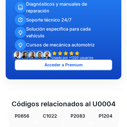
Diagnósticos y manuales de
reparación
Soporte técnico 24/7
Solución específica para cada
vehículo
Cursos de mecánica automotriz
Usado por +1320 usuarios
Acceder a Premium
Códigos relacionados al U0004
P0656
C1022
P2083
P1204