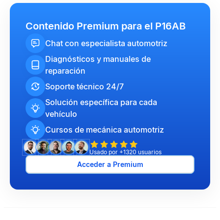
Contenido Premium para el P16AB
Chat con especialista automotriz
Diagnósticos y manuales de
reparación
Soporte técnico 24/7
Solución específica para cada
vehículo
Cursos de mecánica automotriz
Usado por +1320 usuarios
Acceder a Premium