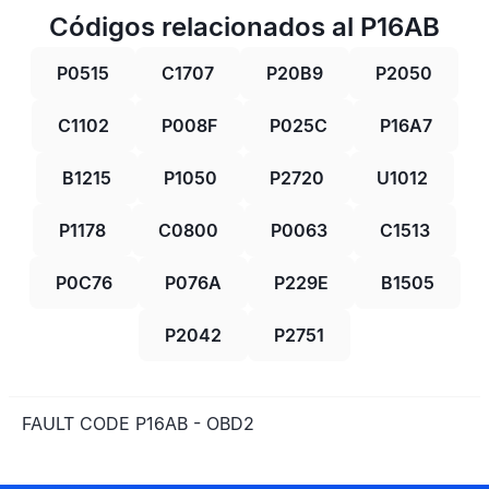
Códigos relacionados al P16AB
P0515
C1707
P20B9
P2050
C1102
P008F
P025C
P16A7
B1215
P1050
P2720
U1012
P1178
C0800
P0063
C1513
P0C76
P076A
P229E
B1505
P2042
P2751
FAULT CODE P16AB - OBD2