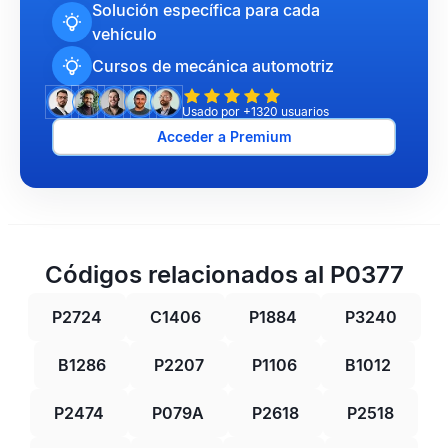
Solución específica para cada
vehículo
Cursos de mecánica automotriz
Usado por +1320 usuarios
Acceder a Premium
Códigos relacionados al P0377
P2724
C1406
P1884
P3240
B1286
P2207
P1106
B1012
P2474
P079A
P2618
P2518