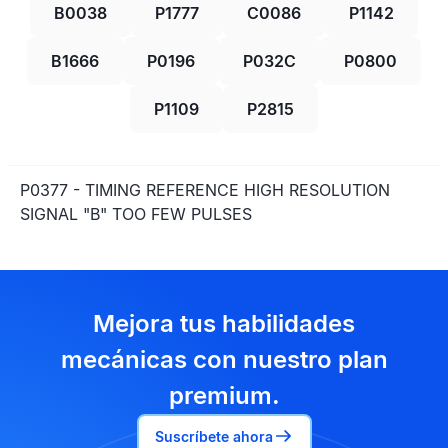
B0038
P1777
C0086
P1142
B1666
P0196
P032C
P0800
P1109
P2815
P0377 - TIMING REFERENCE HIGH RESOLUTION
SIGNAL "B" TOO FEW PULSES
Mejora tus habilidades
mecánicas con nuestro plan
premium.
Suscríbete ahora