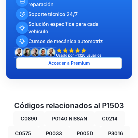
reparación
Soporte técnico 24/7
Solución específica para cada
vehículo
Cursos de mecánica automotriz
Usado por +1320 usuarios
Acceder a Premium
Códigos relacionados al P1503
C0890
P0140 NISSAN
C0214
C0575
P0033
P005D
P3016