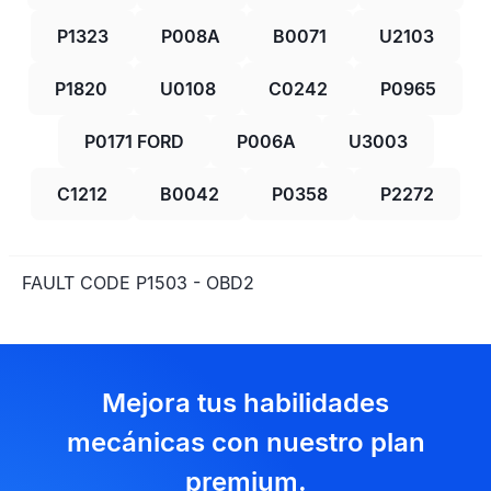
P1323
P008A
B0071
U2103
P1820
U0108
C0242
P0965
P0171 FORD
P006A
U3003
C1212
B0042
P0358
P2272
FAULT CODE P1503 - OBD2
Mejora tus habilidades
mecánicas con nuestro plan
premium.