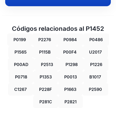
Códigos relacionados al P1452
P0199
P2276
P0984
P0486
P1565
P115B
P00F4
U2017
P00AD
P2513
P1298
P1226
P0718
P1353
P0013
B1017
C1267
P228F
P1663
P2590
P281C
P2821