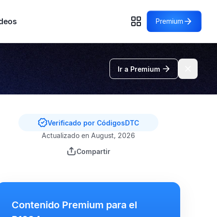
deos
Premium
Ir a Premium
Verificado por CódigosDTC
Actualizado en August, 2026
Compartir
Contenido Premium para el