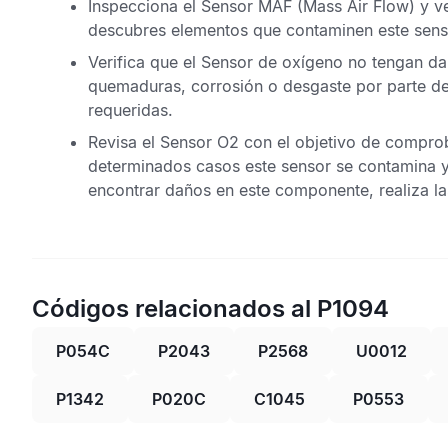
Inspecciona el
Sensor MAF
(Mass Air Flow) y v
descubres elementos que contaminen este sensor
Verifica que el
Sensor de oxígeno
no tengan dañ
quemaduras, corrosión o desgaste por parte de 
requeridas.
Revisa el
Sensor O2
con el objetivo de comproba
determinados casos este sensor se contamina y 
encontrar daños en este componente, realiza l
Códigos relacionados al P1094
P054C
P2043
P2568
U0012
P1342
P020C
C1045
P0553