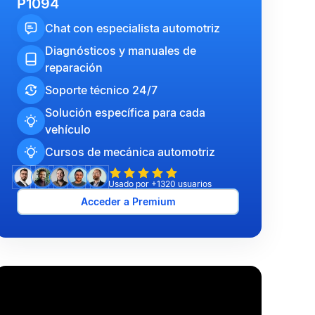
P1094
Chat con especialista automotriz
Diagnósticos y manuales de
reparación
Soporte técnico 24/7
Solución específica para cada
vehículo
Cursos de mecánica automotriz
Usado por +1320 usuarios
Acceder a Premium