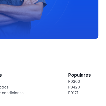
s
Populares
P0300
otros
P0420
y condiciones
P0171