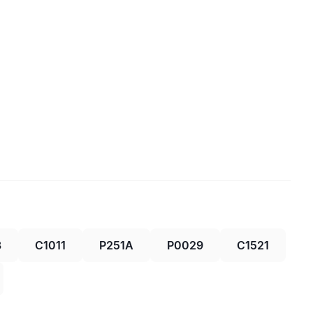
3
C1011
P251A
P0029
C1521