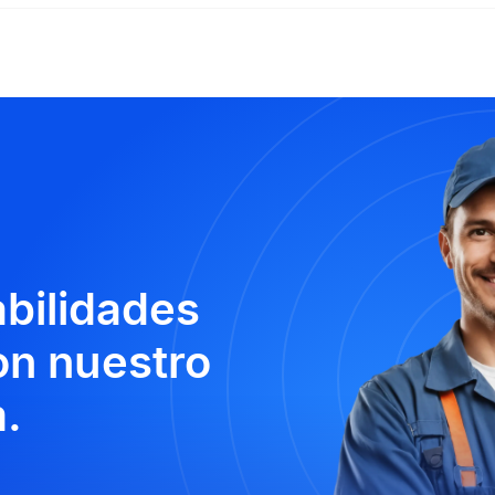
abilidades
n nuestro
.