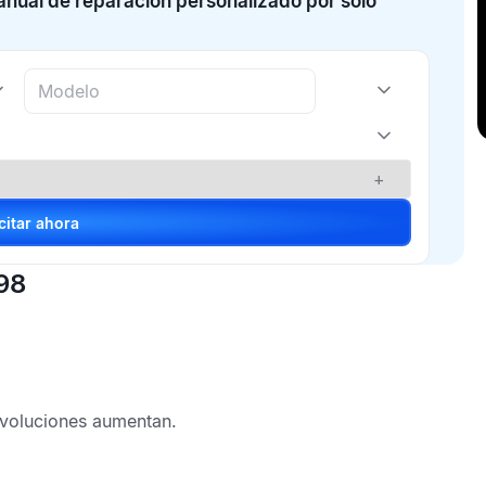
manual de reparación personalizado por solo
+
Solicitar ahora
98
evoluciones aumentan.