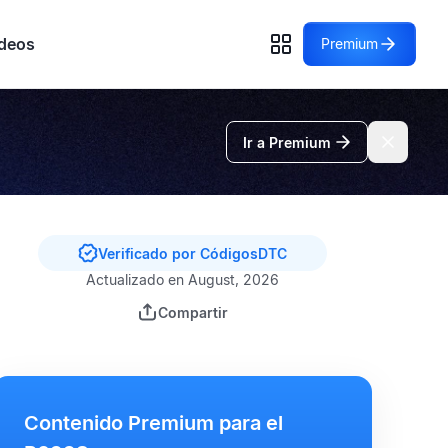
deos
Premium
Ir a Premium
Verificado por CódigosDTC
Actualizado en August, 2026
Compartir
Contenido Premium para el