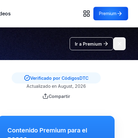
deos
Premium
Ir a Premium
Verificado por CódigosDTC
Actualizado en August, 2026
Compartir
Contenido Premium para el