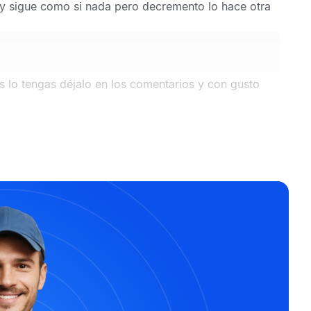
 y sigue como si nada pero decremento lo hace otra
s lo tengas déjalo en los comentarios y con gusto