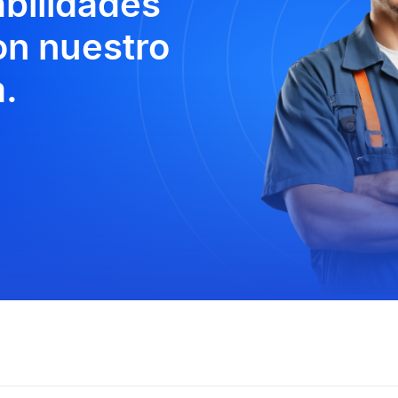
abilidades
n nuestro
.