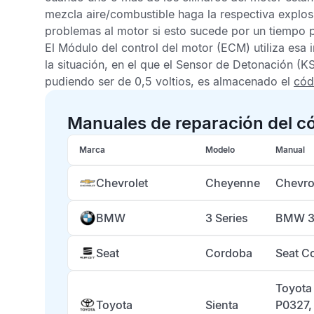
mezcla aire/combustible haga la respectiva explosi
problemas al motor si esto sucede por un tiempo 
El
Módulo del control del motor
(ECM) utiliza esa i
la situación, en el que el
Sensor de Detonación
(KS
pudiendo ser de 0,5 voltios, es almacenado el
cód
Manuales de reparación del c
Marca
Modelo
Manual
Chevrolet
Cheyenne
Chevro
BMW
3 Series
BMW 3 
Seat
Cordoba
Seat C
Toyota
Toyota
Sienta
P0327,