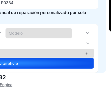
 P0334
manual de reparación personalizado por solo
+
Solicitar ahora
32
Engine
.