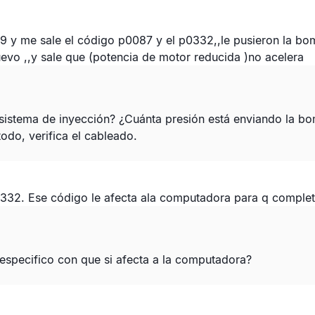
09 y me sale el código p0087 y el p0332,,le pusieron la bo
 nuevo ,,y sale que (potencia de motor reducida )no acelera
sistema de inyección? ¿Cuánta presión está enviando la bo
todo, verifica el cableado.
32. Ese código le afecta ala computadora para q completé
especifico con que si afecta a la computadora?