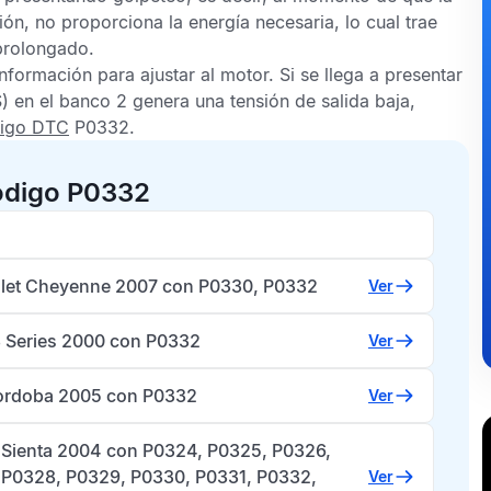
ón, no proporciona la energía necesaria, lo cual trae
prolongado.
nformación para ajustar al motor. Si se llega a presentar
) en el banco 2 genera una tensión de salida baja,
igo DTC
P0332
.
ódigo P0332
let Cheyenne 2007 con P0330, P0332
Ver
Series 2000 con P0332
Ver
ordoba 2005 con P0332
Ver
 Sienta 2004 con P0324, P0325, P0326,
 P0328, P0329, P0330, P0331, P0332,
Ver