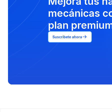
Mejora tus h
mecánicas co
plan premium
Suscríbete ahora