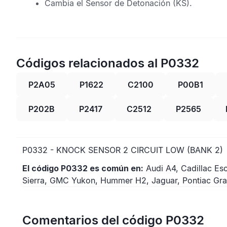
Cambia el
Sensor de Detonación
(KS).
Códigos relacionados al P0332
P2A05
P1622
C2100
P00B1
P202B
P2417
C2512
P2565
P0332 - KNOCK SENSOR 2 CIRCUIT LOW (BANK 2)
El código P0332 es común en:
Audi A4, Cadillac Es
Sierra, GMC Yukon, Hummer H2, Jaguar, Pontiac Gran
Comentarios del código P0332