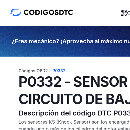
C
¿Eres mecánico? ¡Aprovecha al máximo nu
Códigos OBD2
P0332
P0332 - SENSOR
CIRCUITO DE BA
Descripción del código DTC P03
Los
sensores KS
(Knock Sensor) son los encargado
cuando uno o más de los cilindros del motor están