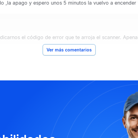
o ,la apago y espero unos 5 minutos la vuelvo a encender
icarnos el código de error que te arroja el scanner. Apena
Ver más comentarios