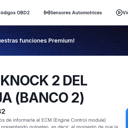
ódigos OBD2
Sensores Automotrices
Ví
estras funciones Premium!
 KNOCK 2 DEL
JA (BANCO 2)
32
s de informarle al
ECM
(Engine Control module)
 presentando golpeteo, es decir, al momento de que la