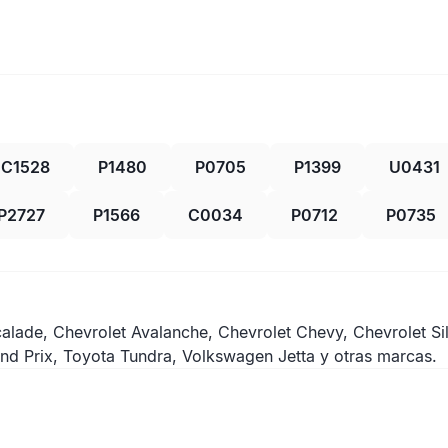
C1528
P1480
P0705
P1399
U0431
P2727
P1566
C0034
P0712
P0735
calade, Chevrolet Avalanche, Chevrolet Chevy, Chevrolet S
d Prix, Toyota Tundra, Volkswagen Jetta y otras marcas.