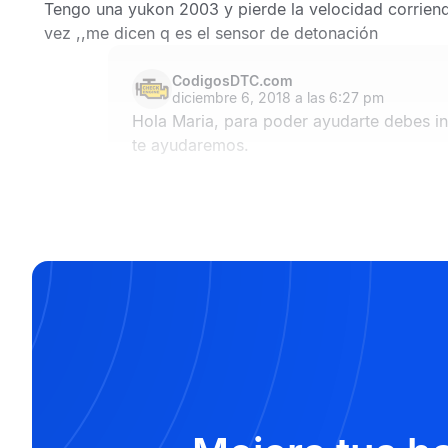
Tengo una yukon 2003 y pierde la velocidad corriend
vez ,,me dicen q es el sensor de detonación
CodigosDTC.com
diciembre 6, 2018 a las 6:27 pm
Hola Maria, para poder ayudarte debes ind
te ayudaremos.