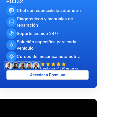
P0332
Chat con especialista automotriz
Diagnósticos y manuales de
reparación
Soporte técnico 24/7
Solución específica para cada
vehículo
Cursos de mecánica automotriz
Usado por +1320 usuarios
Acceder a Premium