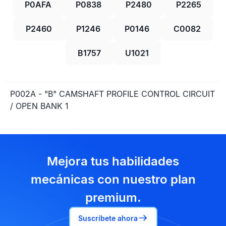
P0AFA
P0838
P2480
P2265
P2460
P1246
P0146
C0082
B1757
U1021
P002A - "B" CAMSHAFT PROFILE CONTROL CIRCUIT
/ OPEN BANK 1
Mejora tus habilidades
mecánicas con nuestro plan
premium.
Suscríbete ahora