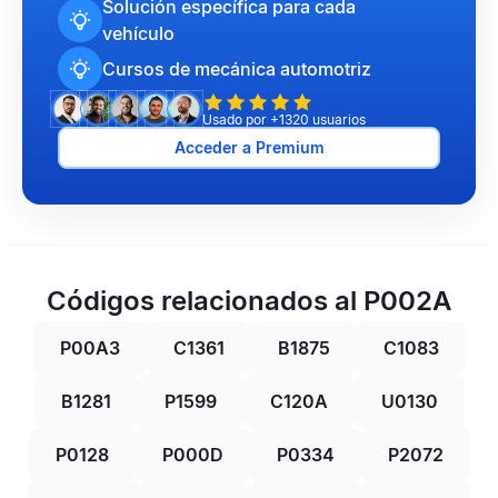
Solución específica para cada
vehículo
Cursos de mecánica automotriz
Usado por +1320 usuarios
Acceder a Premium
Códigos relacionados al P002A
P00A3
C1361
B1875
C1083
B1281
P1599
C120A
U0130
P0128
P000D
P0334
P2072