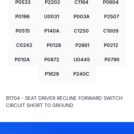
P0533
P2202
C1164
P0604
P0196
U0031
P003A
P2507
P0515
P140A
C1250
C1009
C0242
P0128
P2661
P0212
P010A
P0872
U0445
P0790
P1629
P240C
B1704 - SEAT DRIVER RECLINE FORWARD SWITCH
CIRCUIT SHORT TO GROUND