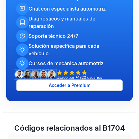
Chat con especialista automotriz
Diagnósticos y manuales de
reparación
Soporte técnico 24/7
Solución específica para cada
vehículo
Cursos de mecánica automotriz
Usado por +1320 usuarios
Acceder a Premium
Códigos relacionados al B1704