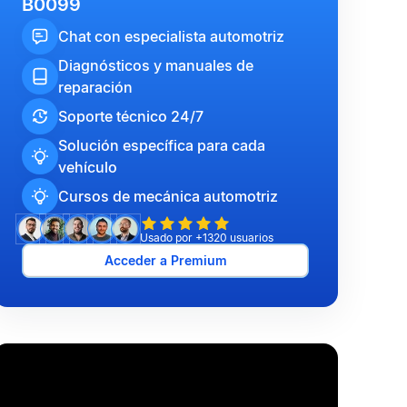
B0099
Chat con especialista automotriz
Diagnósticos y manuales de
reparación
Soporte técnico 24/7
Solución específica para cada
vehículo
Cursos de mecánica automotriz
Usado por +1320 usuarios
Acceder a Premium