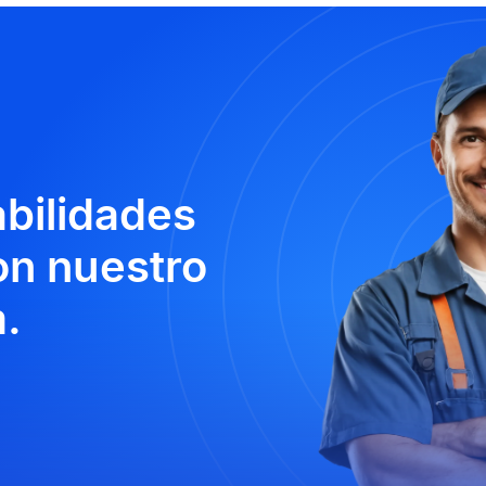
abilidades
n nuestro
.