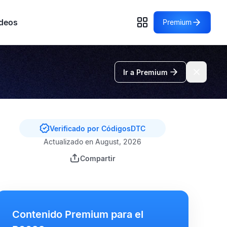
deos
Premium
Ir a Premium
Verificado por CódigosDTC
Actualizado en August, 2026
Compartir
Contenido Premium para el