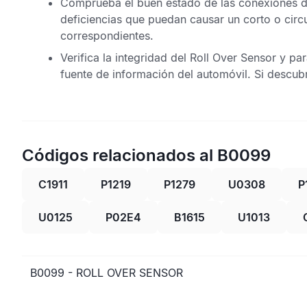
Comprueba el buen estado de las conexiones de
deficiencias que puedan causar un corto o circ
correspondientes.
Verifica la integridad del
Roll Over Sensor
y par
fuente de información del automóvil. Si descub
Códigos relacionados al B0099
C1911
P1219
P1279
U0308
P
U0125
P02E4
B1615
U1013
B0099 - ROLL OVER SENSOR