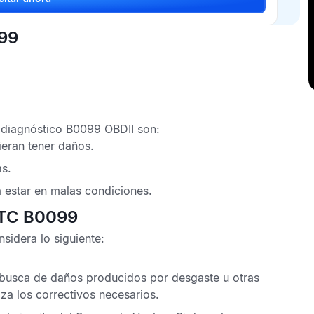
099
 diagnóstico B0099 OBDII
son:
eran tener daños.
as.
 estar en malas condiciones.
DTC B0099
sidera lo siguiente:
busca de daños producidos por desgaste u otras
iza los correctivos necesarios.