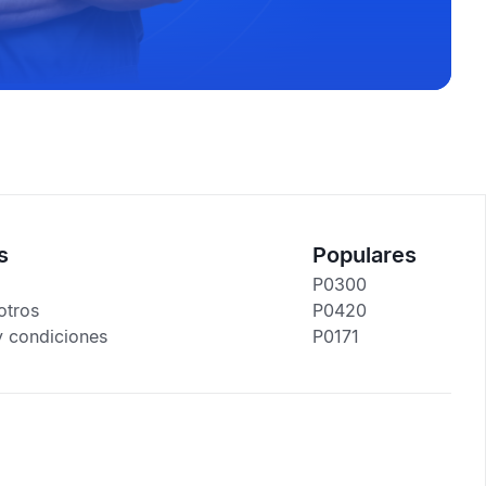
s
Populares
P0300
otros
P0420
y condiciones
P0171