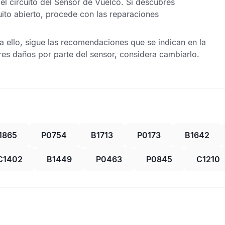
l circuito del
Sensor de Vuelco
. Si descubres
uito abierto, procede con las reparaciones
a ello, sigue las recomendaciones que se indican en la
res daños por parte del sensor, considera cambiarlo.
1865
P0754
B1713
P0173
B1642
C1402
B1449
P0463
P0845
C1210