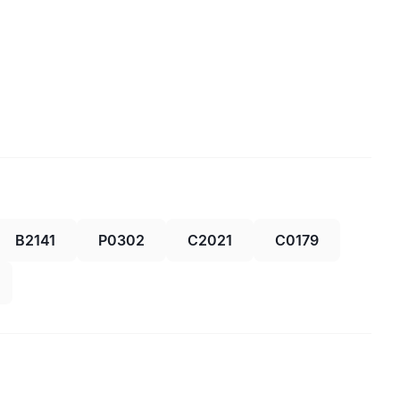
B2141
P0302
C2021
C0179