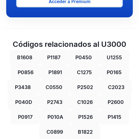
Acceder a Premium
Códigos relacionados al U3000
B1608
P1187
P0450
U1255
P0856
P1891
C1275
P0165
P3438
C0550
P2502
C2023
P040D
P2743
C1026
P2600
P0917
P010A
P1526
P1415
C0899
B1822