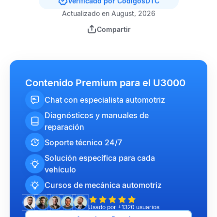
Verificado por CódigosDTC
Actualizado en August, 2026
Compartir
Contenido Premium para el U3000
Chat con especialista automotriz
Diagnósticos y manuales de
reparación
Soporte técnico 24/7
Solución específica para cada
vehículo
Cursos de mecánica automotriz
Usado por +1320 usuarios