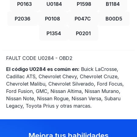
P0163
U0184
P1598
B1184
P2036
P0108
P047C
B00D5
P1354
P0201
FAULT CODE U0284 - OBD2
El código U0284 es común en:
Buick LaCrosse,
Cadillac ATS, Chevrolet Chevy, Chevrolet Cruze,
Chevrolet Malibu, Chevrolet Silverado, Ford Focus,
Ford Fusion, GMC, Nissan Altima, Nissan Murano,
Nissan Note, Nissan Rogue, Nissan Versa, Subaru
Legacy, Toyota Prius y otras marcas.
Mejora tus habilidades