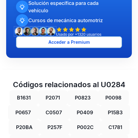
Solución específica para cada
vehículo
Cursos de mecánica automotriz
Usado por +1320 usuarios
Acceder a Premium
Códigos relacionados al U0284
B1631
P2071
P0823
P0098
P0657
C0507
P0409
P15B3
P20BA
P257F
P002C
C1781