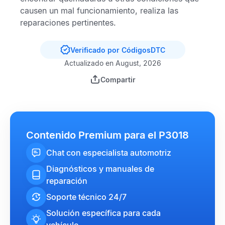
causen un mal funcionamiento, realiza las
reparaciones pertinentes.
Verificado por CódigosDTC
Actualizado en August, 2026
Compartir
Contenido Premium para el P3018
Chat con especialista automotriz
Diagnósticos y manuales de
reparación
Soporte técnico 24/7
Solución específica para cada