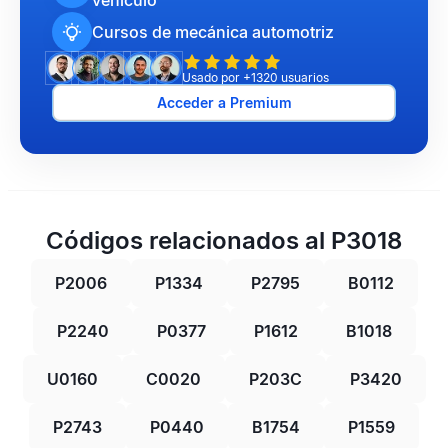
vehículo
Cursos de mecánica automotriz
Usado por +1320 usuarios
Acceder a Premium
Códigos relacionados al P3018
P2006
P1334
P2795
B0112
P2240
P0377
P1612
B1018
U0160
C0020
P203C
P3420
P2743
P0440
B1754
P1559