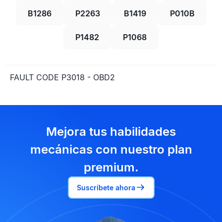
B1286
P2263
B1419
P010B
P1482
P1068
FAULT CODE P3018 - OBD2
Mejora tus habilidades
mecánicas con nuestro plan
premium.
Suscríbete ahora