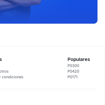
s
Populares
P0300
otros
P0420
y condiciones
P0171