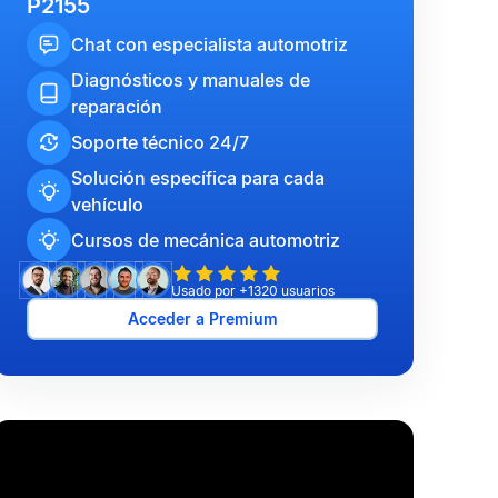
P2155
Chat con especialista automotriz
Diagnósticos y manuales de
reparación
Soporte técnico 24/7
Solución específica para cada
vehículo
Cursos de mecánica automotriz
Usado por +1320 usuarios
Acceder a Premium