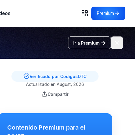
deos
Premium
Ir a Premium
Verificado por CódigosDTC
Actualizado en August, 2026
Compartir
Contenido Premium para el