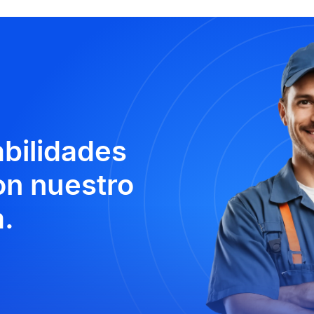
abilidades
n nuestro
.