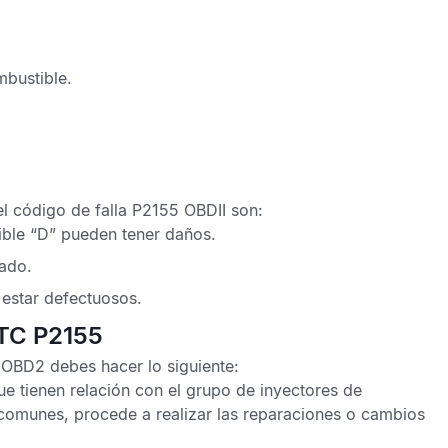
bustible.
el
código de falla P2155 OBDII
son:
tible “D” pueden tener daños.
tado.
estar defectuosos.
DTC P2155
 OBD2
debes hacer lo siguiente:
 tienen relación con el grupo de inyectores de
 comunes, procede a realizar las reparaciones o cambios