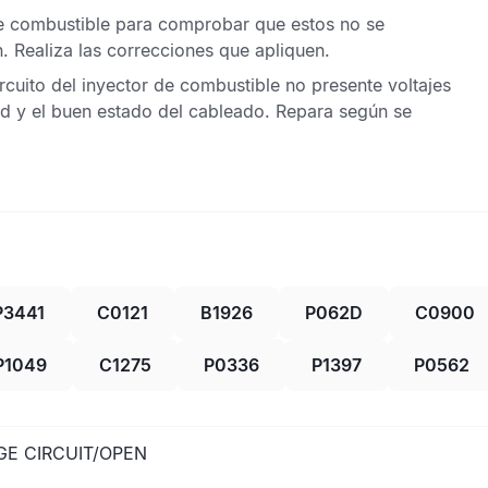
de combustible para comprobar que estos no se
. Realiza las correcciones que apliquen.
ircuito del inyector de combustible no presente voltajes
ad y el buen estado del cableado. Repara según se
P3441
C0121
B1926
P062D
C0900
P1049
C1275
P0336
P1397
P0562
GE CIRCUIT/OPEN